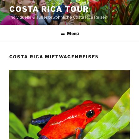
Zum
COSTA RICA TOUR
Inhalt
Individuelle & außergewöhnliche Costa Rica Reisen
springen
Menü
COSTA RICA MIETWAGENREISEN