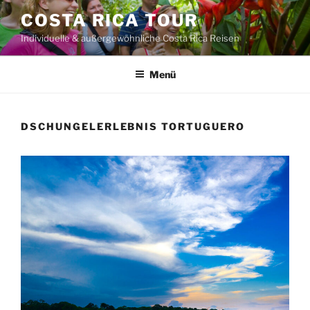
Zum
COSTA RICA TOUR
Inhalt
Individuelle & außergewöhnliche Costa Rica Reisen
springen
Menü
DSCHUNGELERLEBNIS TORTUGUERO