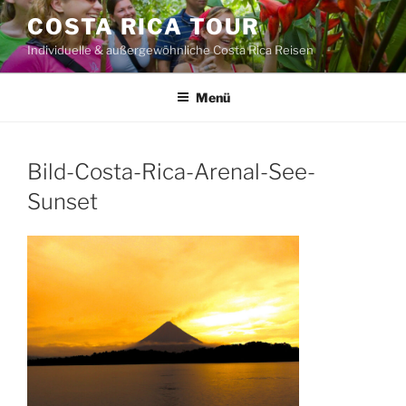
Zum
COSTA RICA TOUR
Inhalt
Individuelle & außergewöhnliche Costa Rica Reisen
springen
Menü
Bild-Costa-Rica-Arenal-See-
Sunset