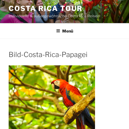
Zum
COSTA RICA TOUR
Inhalt
Individuelle & außergewöhnliche Costa Rica Reisen
springen
Menü
Bild-Costa-Rica-Papagei