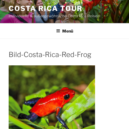
Zum
COSTA RICA TOUR
Inhalt
Individuelle & außergewöhnliche Costa Rica Reisen
springen
Menü
Bild-Costa-Rica-Red-Frog