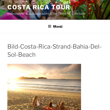
Zum
COSTA RICA TOUR
Inhalt
Individuelle & außergewöhnliche Costa Rica Reisen
springen
Menü
Bild-Costa-Rica-Strand-Bahia-Del-
Sol-Beach